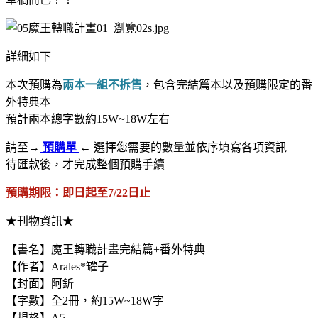
詳細如下
本次預購為
兩本一組不拆售
，包含完結篇本以及預購限定的番
外特典本
預計兩本總字數約15W~18W左右
請至
→
預購單
←
選擇您需要的數量並依序填寫各項資訊
待匯款後，才完成整個預購手續
預購期限：即日起至7/22日止
★刊物資訊★
【書名】魔王轉職計畫完結篇+番外特典
【作者】Arales*罐子
【封面】阿釿
【字數】全2冊，約15W~18W字
【規格】A5