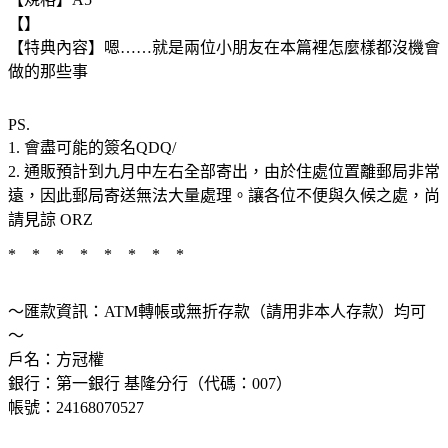
【】
【特典內容】嗯……就是兩位小朋友在本篇裡怎麼樣都沒機會
做的那些事
PS.
1. 會盡可能的簽名QDQ/
2. 通販預計到九月中左右全部寄出，由於住處位置離郵局非常
遠，因此郵局寄送無法大量處理。讓各位不便與久候之處，尚
請見諒 ORZ
* * * * * * * *
～匯款資訊：ATM轉帳或無折存款（請用非本人存款）均可
～
戶名：方冠權
銀行：第一銀行 基隆分行（代碼：007）
帳號：24168070527