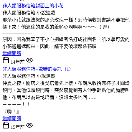
非人類服務信箱封面上的小花
非人類服務信箱
小說連載
那朵小花就跟法叔的那朵玫瑰一樣！到時候收到書請不要把他
摳下來！他遮住的是我的羞恥心啊啊啊～～～（ 艸）
--------------------
原因：因為我笨了不小心把繪者名打成社團名，所以拿可愛的
小花通通遮起來，因此，請不要破壞那朵花喔
繼續閱讀
14年前
非人類服務信箱--驚嚇的委託（1）
非人類服務信箱
小說連載
仲夏之夜，關店之後戈培爾先上樓，布朗尼收拾完杯子才關燈
鎖門，當他低頭鎖門時，突然感覺到有人伸手輕點他的肩膀叫
他，布朗尼以為是戈培爾，沒想太多地回……
－－－－！！
『嗨！』
繼續閱讀
15年前