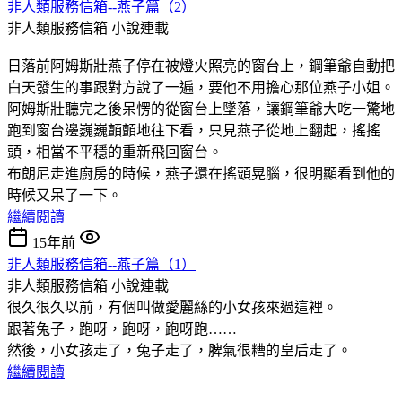
非人類服務信箱--燕子篇（2）
非人類服務信箱
小說連載
日落前阿姆斯壯燕子停在被燈火照亮的窗台上，鋼筆爺自動把
白天發生的事跟對方說了一遍，要他不用擔心那位燕子小姐。
阿姆斯壯聽完之後呆愣的從窗台上墜落，讓鋼筆爺大吃一驚地
跑到窗台邊巍巍顫顫地往下看，只見燕子從地上翻起，搖搖
頭，相當不平穩的重新飛回窗台。
布朗尼走進廚房的時候，燕子還在搖頭晃腦，很明顯看到他的
時候又呆了一下。
繼續閱讀
15年前
非人類服務信箱--燕子篇（1）
非人類服務信箱
小說連載
很久很久以前，有個叫做愛麗絲的小女孩來過這裡。
跟著兔子，跑呀，跑呀，跑呀跑……
然後，小女孩走了，兔子走了，脾氣很糟的皇后走了。
繼續閱讀